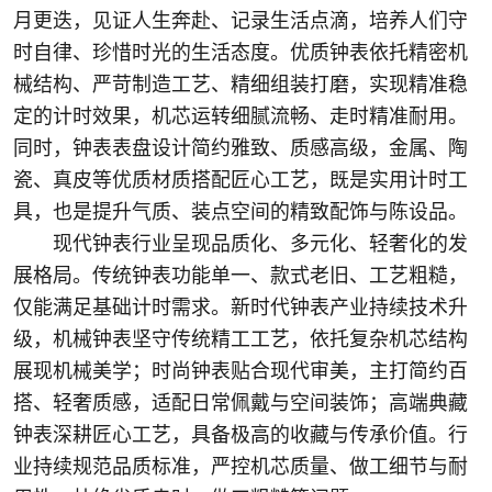
月更迭，见证人生奔赴、记录生活点滴，培养人们守
时自律、珍惜时光的生活态度。优质钟表依托精密机
械结构、严苛制造工艺、精细组装打磨，实现精准稳
定的计时效果，机芯运转细腻流畅、走时精准耐用。
同时，钟表表盘设计简约雅致、质感高级，金属、陶
瓷、真皮等优质材质搭配匠心工艺，既是实用计时工
具，也是提升气质、装点空间的精致配饰与陈设品。
现代钟表行业呈现品质化、多元化、轻奢化的发
展格局。传统钟表功能单一、款式老旧、工艺粗糙，
仅能满足基础计时需求。新时代钟表产业持续技术升
级，机械钟表坚守传统精工工艺，依托复杂机芯结构
展现机械美学；时尚钟表贴合现代审美，主打简约百
搭、轻奢质感，适配日常佩戴与空间装饰；高端典藏
钟表深耕匠心工艺，具备极高的收藏与传承价值。行
业持续规范品质标准，严控机芯质量、做工细节与耐