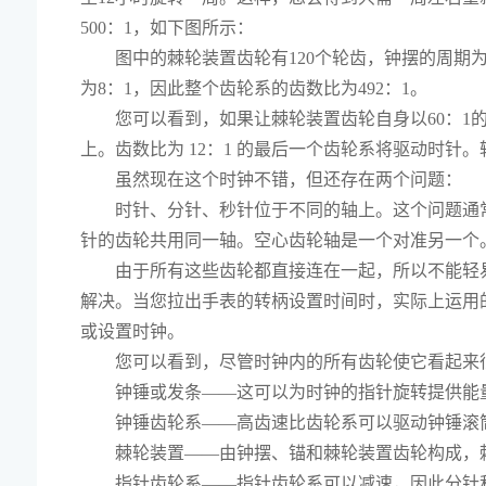
500：1，如下图所示：
图中的棘轮装置齿轮有120个轮齿，钟摆的周
为8：1，因此整个齿轮系的齿数比为492：1。
您可以看到，如果让棘轮装置齿轮自身以60：1
上。齿数比为 12：1 的最后一个齿轮系将驱动时针
虽然现在这个时钟不错，但还存在两个问题：
时针、分针、秒针位于不同的轴上。这个问题通
针的齿轮共用同一轴。空心齿轮轴是一个对准另一个
由于所有这些齿轮都直接连在一起，所以不能轻
解决。当您拉出手表的转柄设置时间时，实际上运用
或设置时钟。
您可以看到，尽管时钟内的所有齿轮使它看起来
钟锤或发条——这可以为时钟的指针旋转提供能
钟锤齿轮系——高齿速比齿轮系可以驱动钟锤滚
棘轮装置——由钟摆、锚和棘轮装置齿轮构成，
指针齿轮系——指针齿轮系可以减速，因此分针