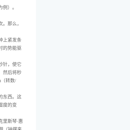
为例）。
次。那么，
钟上紧发条
时的势能驱
秒针，使它
，然后将秒
（转数/
的东西。这
湿度的变
克里斯琴·惠
周期（钟摆来