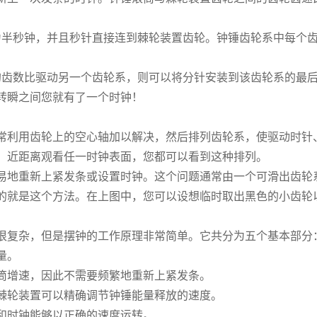
期为半秒钟，并且秒针直接连到棘轮装置齿轮。钟锤齿轮系中每个
的齿数比驱动另一个齿轮系，则可以将分针安装到该齿轮系的最
。转瞬之间您就有了一个时钟！
常利用齿轮上的空心轴加以解决，然后排列齿轮系，使驱动时针
。近距离观看任一时钟表面，您都可以看到这种排列。
易地重新上紧发条或设置时钟。这个问题通常由一个可滑出齿轮
的就是这个方法。在上图中，您可以设想临时取出黑色的小齿轮
很复杂，但是摆钟的工作原理非常简单。它共分为五个基本部分
量。
筒增速，因此不需要频繁地重新上紧发条。
棘轮装置可以精确调节钟锤能量释放的速度。
和时钟能够以正确的速度运转。