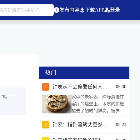
发布内容
下载APP
登录
热门
钟表从不会偏爱任何人，它的公平，藏在每一声滴答里
05-30
“哇——
家中的老钟表，静静悬挂在
客厅的墙壁上，木质的边框
褪去了初时的鲜亮，被岁月
打磨得温润古朴，深浅不一
钟表：指针流转丈量岁月长河
的纹路里，藏着数不尽的晨
05-23
昏与昼夜。它没有电子钟的
明亮荧光，没有智能钟表的