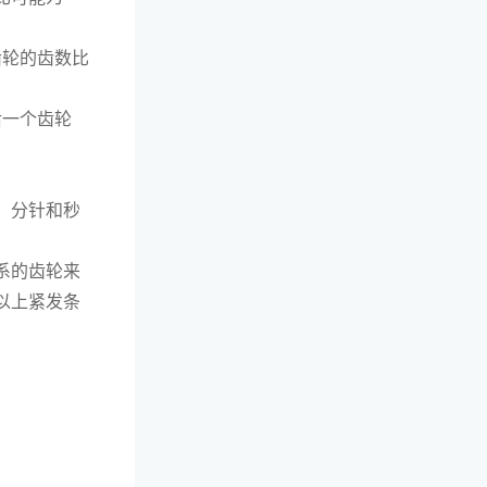
齿轮的齿数比
后一个齿轮
、分针和秒
系的齿轮来
以上紧发条
：