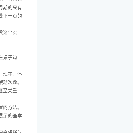
周期的只有
做下一页的
做这个实
在桌子边
。现在，停
摆动次数。
度至关重
置的方法。
展示的基本
便会将释放