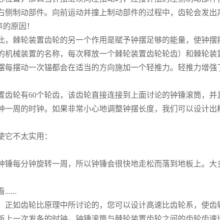
制动部件。向前运动并撞上制动部件的过程中，齿轮会发出声响..
声的原因！
此，棘轮装置齿轮的另一个作用是赋予钟摆足够的能量，使钟摆
的机械装置的名称，每次释放一个棘轮装置齿轮轮齿）和棘轮装
摆每摆动一次锚都会在适当的方向施加一个轻推力。轻推力增强
置齿轮有60个轮齿，该齿轮直接连接到上面讨论的钟锤滚筒，并
钟一周的时钟。如果非常小心地调整钟摆长度，我们可以设计出
使它不太实用：
为钟锤每分钟旋转一周，所以钟锤会很快地走松而落到地板上。大
...
决。正如齿轮比原理中所讨论的，您可以设计高速比齿轮系，使齿
重新上一次发条的时钟。钟锤滚筒与棘轮装置齿轮之间的齿轮齿速