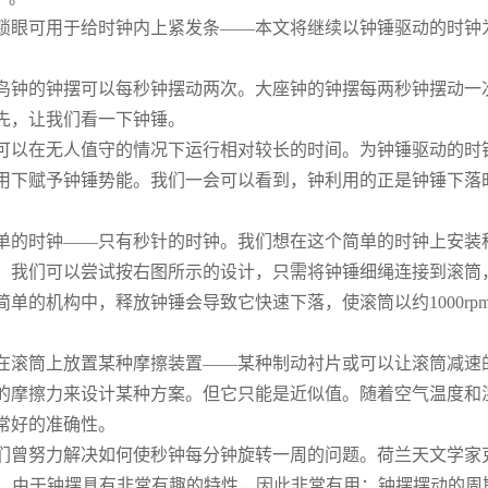
锁眼可用于给时钟内上紧发条——本文将继续以钟锤驱动的时钟
鸟钟的钟摆可以每秒钟摆动两次。大座钟的钟摆每两秒钟摆动一
先，让我们看一下钟锤。
可以在无人值守的情况下运行相对较长的时间。为钟锤驱动的时
用下赋予钟锤势能。我们一会可以看到，钟利用的正是钟锤下落
单的时钟——只有秒针的时钟。我们想在这个简单的时钟上安装
周。我们可以尝试按右图所示的设计，只需将钟锤细绳连接到滚筒
的机构中，释放钟锤会导致它快速下落，使滚筒以约1000rpm
在滚筒上放置某种摩擦装置——某种制动衬片或可以让滚筒减速
的摩擦力来设计某种方案。但它只能是近似值。随着空气温度和
常好的准确性。
们曾努力解决如何使秒钟每分钟旋转一周的问题。荷兰天文学家
用钟摆的第一人。由于钟摆具有非常有趣的特性，因此非常有用：钟摆摆动的