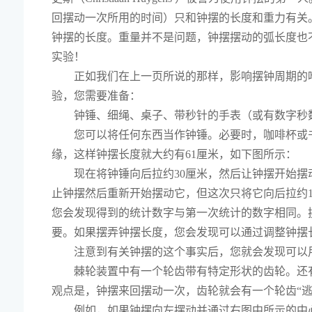
回摆动一次所用的时间）只和钟摆的长度和重力有关
钟摆的长度。重量并不是问题，钟摆摆动的弧长度也
实验！
正如我们在上一页所说的那样，影响摆钟周期的
验，您需要准备：
钟锤、细绳、桌子、带秒针的手表（或有数字秒
您可以将任何东西当作钟锤。必要时，咖啡杯或
缘，这样钟摆长度就大约有61厘米，如下图所示：
现在将钟锤向后拉约30厘米，然后让钟摆开始摆
止钟摆然后重新开始摆动它，但这次只将它向后拉约1
您会发现得到的统计数字与第一次统计的数字相同。
要。如果摆弄钟摆长度，您会发现可以通过调整钟摆
注意到有关钟摆的这个事实后，您就会发现可以
棘轮装置中有一个轮齿带有特定形状的齿轮。还
观点是，钟摆来回摆动一次，齿轮就会有一个轮齿“逃
例如，如果钟摆向左摆动并通过右图中所示的中