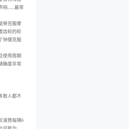
....最常
能够克服摩
置齿轮的轮
了钟摆克服
且使用周期
精确度非常
多数人都不
轮滚筒每隔6
比可能为