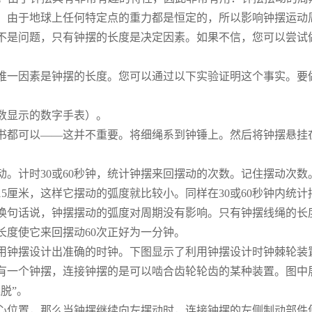
。由于地球上任何特定点的重力都是恒定的，所以影响钟摆运动
不是问题，只有钟摆的长度是决定因素。如果不信，您可以尝试
唯一因素是钟摆的长度。您可以通过以下实验证明这个事实。要
数显示的数字手表）。
书都可以——这并不重要。将细绳系到钟锤上。然后将钟摆悬挂
动。计时30或60秒钟，统计钟摆来回摆动的次数。记住摆动次数
5厘米，这样它摆动的弧度就比较小。同样在30或60秒钟内统计
换句话说，钟摆摆动的弧度对周期没有影响。只有钟摆线绳的长
长度使它来回摆动60次正好为一分钟。
用钟摆设计出准确的时钟。下图显示了利用钟摆设计时钟棘轮装
有一个钟摆，连接钟摆的是可以啮合齿轮轮齿的某种装置。图中
脱”。
心位置，那么当钟摆继续向左摆动时，连接钟摆的左侧制动部件