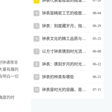
钟表代表着极致的精准与自律
07-20
繁复功能，只有三根长短不
一的指针，周而复始地轮
钟表是精密工艺的极致体现
08-04
转，伴着清脆的滴答声，把
平淡的日子细细丈量。 幼时
钟表：刻度藏岁月，指针渡人间
06-29
的我，总爱
钟表文化的精工品质与时光美学
05-25
以方寸钟表镌刻时光流转，用恒久刻度沉淀岁月从容人生
06-08
时钟通常非
钟表：镌刻岁月的时光器物
06-22
大量有趣的
会明白一切
钟表的种类有哪些
06-21
钟表是时光的容器，是岁月的标尺
07-15
确度的时