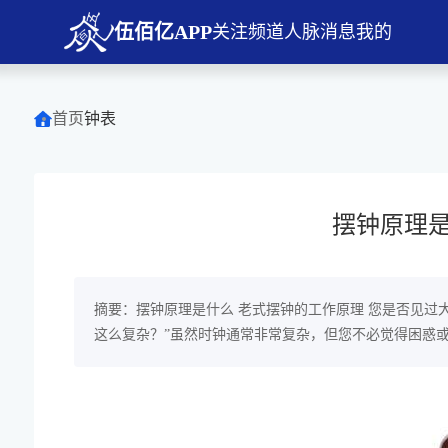
伍佰亿APP
关注
频道
人脉
消息
我的
首页
钟表
摆钟原理是
摘要：摆钟原理是什么 老式摆钟的工作原理 您是否见过
这么复杂？”虽然时钟通常非常复杂，但您不必觉得困惑