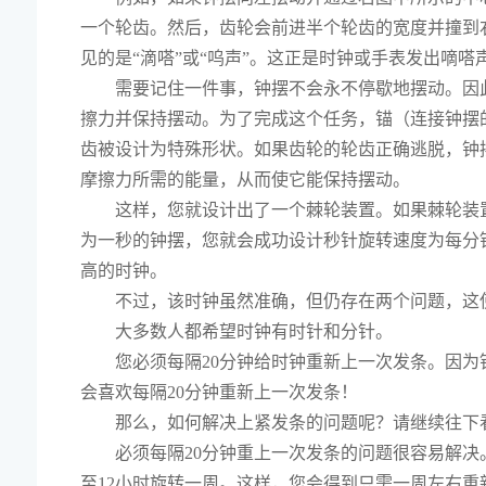
一个轮齿。然后，齿轮会前进半个轮齿的宽度并撞到右侧
见的是“滴嗒”或“呜声”。这正是时钟或手表发出嘀嗒
需要记住一件事，钟摆不会永不停歇地摆动。因
擦力并保持摆动。为了完成这个任务，锚（连接钟摆
齿被设计为特殊形状。如果齿轮的轮齿正确逃脱，钟
摩擦力所需的能量，从而使它能保持摆动。
这样，您就设计出了一个棘轮装置。如果棘轮装
为一秒的钟摆，您就会成功设计秒针旋转速度为每分
高的时钟。
不过，该时钟虽然准确，但仍存在两个问题，这
大多数人都希望时钟有时针和分针。
您必须每隔20分钟给时钟重新上一次发条。因
会喜欢每隔20分钟重新上一次发条！
那么，如何解决上紧发条的问题呢？请继续往下看...
必须每隔20分钟重上一次发条的问题很容易解
至12小时旋转一周。这样，您会得到只需一周左右