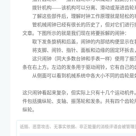
拨针机构——该机构可以分离、滑动或渐进齿轮
了解这些部件后，理解时钟工作原理就是轻松的
管机械闹钟已经有很长的历史了，但对它们进行
文章。下图所示的就是我们现在将要拆解的闹钟：
取下发条旋柄和后盖，闹钟的内部结构便显示在
将支脚、闹铃、指针、面板和边缘的固定环拆去
这只闹钟（同大多数台钟和手表一样）使用了振
条在右上方。左边的发条用于驱动闹铃，它有自己的
从侧面可以看到机械系统中各大小不同的齿轮是
这只闹钟看起来复杂，但实际上只有十几个运动机件
件包括擒纵轮、支轴、振荡轮和发条。共有四个齿轮
纵轮。
诋毁、恶意攻击、无事实依据、非正能量的消极评语会被管理