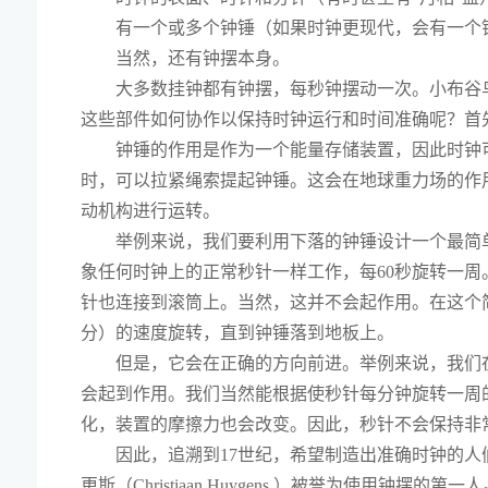
有一个或多个钟锤（如果时钟更现代，会有一个
当然，还有钟摆本身。
大多数挂钟都有钟摆，每秒钟摆动一次。小布谷
这些部件如何协作以保持时钟运行和时间准确呢？首
钟锤的作用是作为一个能量存储装置，因此时钟
时，可以拉紧绳索提起钟锤。这会在地球重力场的作
动机构进行运转。
举例来说，我们要利用下落的钟锤设计一个最简
象任何时钟上的正常秒针一样工作，每60秒旋转一
针也连接到滚筒上。当然，这并不会起作用。在这个简单
分）的速度旋转，直到钟锤落到地板上。
但是，它会在正确的方向前进。举例来说，我们
会起到作用。我们当然能根据使秒针每分钟旋转一周
化，装置的摩擦力也会改变。因此，秒针不会保持非
因此，追溯到17世纪，希望制造出准确时钟的人
更斯（Christiaan Huygens ）被誉为使