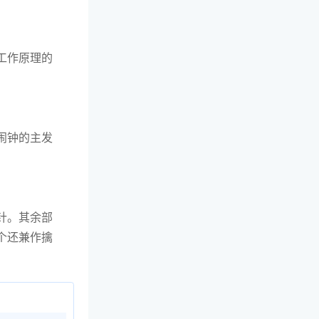
工作原理的
闹钟的主发
针。其余部
个还兼作擒