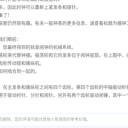
系，因此时钟可以重新上紧发条和拨针。
事了！
探索仍然很有趣。有关一般钟表的更多信息，请查看标题为摆钟
我们眼前：
，您最终得到的就是闹钟的机械系统。
荡轮来代替钟摆。振荡轮和它的发条位于闹钟底部。在上图中，
齿轮传动链和擒纵机。
如何啮合到一起的。
。在主发条和擒纵轮之间有四个齿轮。第四个齿轮的中轴驱动秒
用于驱动时针、分针和闹针。另外有两个齿轮驱动闹锤，其中一
员删除，您的评语可能对其他人有很高的参考价值。