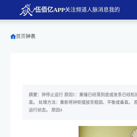
伍佰亿APP
关注
频道
人脉
消息
我的
首页
钟表
摘要：钟停止运行 原因1：重锤已经落到底或发条已经松
直。 处理方法：重新将钟柜摆放至稳固、平衡或垂直。 
运行状态。 原因4