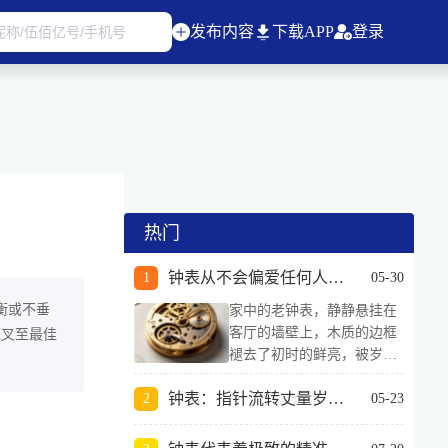
发布内容
下载APP
登录
热门
钟表从不会偏爱任何人，它的公平，藏在每一声滴答里
05-30
衡或不垂
家中的老钟表，静静悬挂在
客厅的墙壁上，木质的边框
纵叉至最佳
褪去了初时的鲜亮，被岁月
打磨得温润古朴，深浅不一
钟表：指针流转丈量岁月长河
的纹路里，藏着数不尽的晨
05-23
昏与昼夜。它没有电子钟的
明亮荧光，没有智能钟表的