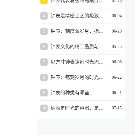
钟表代表着极致的精准与自律
07-20
繁复功能，只有三根长短不
一的指针，周而复始地轮
钟表是精密工艺的极致体现
08-04
转，伴着清脆的滴答声，把
平淡的日子细细丈量。 幼时
钟表：刻度藏岁月，指针渡人间
06-29
的我，总爱
钟表文化的精工品质与时光美学
05-25
以方寸钟表镌刻时光流转，用恒久刻度沉淀岁月从容人生
06-08
钟表：镌刻岁月的时光器物
06-22
钟表的种类有哪些
06-21
钟表是时光的容器，是岁月的标尺
07-15