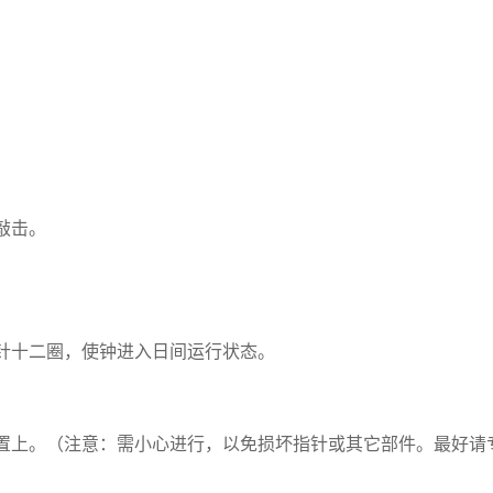
。
。
。
敲击。
针十二圈，使钟进入日间运行状态。
置上。（注意：需小心进行，以免损坏指针或其它部件。最好请