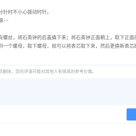
分针时不小心拨动时针。
>>
有螺丝，将石英钟的后盖撬下来；将石英钟正面朝上，取下正面
到一个螺母，取下螺母，就可以将表芯取下来，然后更换新表芯
员删除，您的评语可能对其他人有很高的参考价值。